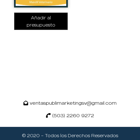
Añadir al
presupuesto
ventaspublimarketingsv@gmail.com
Estamos listos para ayudarte.
Haz tu consulta.
(503) 2260 9272
👋 Hola, ¿cómo puedo
ayudarte?
© 2020 – Todos los Derechos Reservados