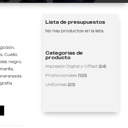
Lista de presupuestos
No hay productos en la lista
algodón,
Categorías de
, Cuello:
producto
les: negro,
Impresión Digital y Offset
(24)
marilla,
Promocionales
(133)
anaranjada.
rafía .
Uniformes
(23)