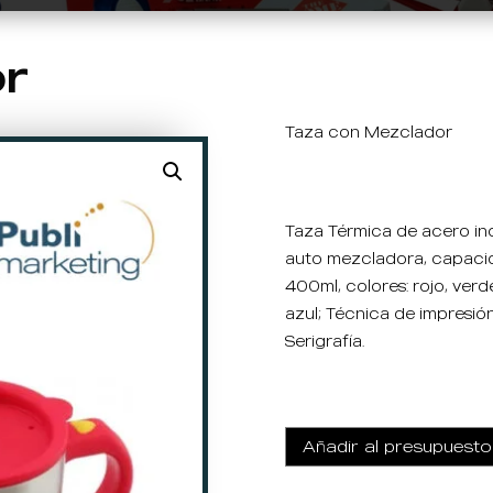
or
Taza con Mezclador
Taza Térmica de acero ino
auto mezcladora, capaci
400ml, colores: rojo, verd
azul; Técnica de impresión
Serigrafía.
Añadir al presupuesto