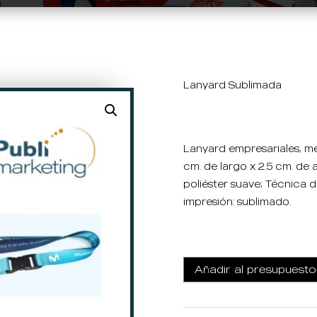
a
Lanyard Sublimada
Lanyard empresariales, m
cm. de largo x 2.5 cm. de 
poliéster suave; Técnica 
impresión: sublimado.
Añadir al presupuesto